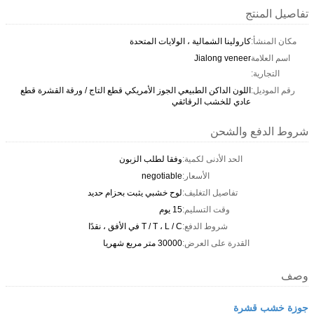
تفاصيل المنتج
مكان المنشأ:
كارولينا الشمالية ، الولايات المتحدة
اسم العلامة
Jialong veneer
التجارية:
رقم الموديل:
اللون الداكن الطبيعي الجوز الأمريكي قطع التاج / ورقة القشرة قطع
عادي للخشب الرقائقي
شروط الدفع والشحن
الحد الأدنى لكمية:
وفقا لطلب الزبون
الأسعار:
negotiable
تفاصيل التغليف:
لوح خشبي يثبت بحزام حديد
وقت التسليم:
15 يوم
شروط الدفع:
T / T ، L / C في الأفق ، نقدًا
القدرة على العرض:
30000 متر مربع شهريا
وصف
جوزة خشب قشرة