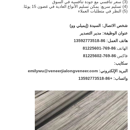
(3) سعر تنافسي مع جودة تنافسية في السوق
(4) تسليم سريع: يمكن تسليم الأنواع العادية في غضون 15 يومًا.
(5) النظر في متطلبات العملاء
شخص الاتصال: السيدة (إيميلي وو)
عنوان الوظيفة: مدير التصدير
هاتف العمل: 86-13592773518
الهاتف:
86-769-81225601
فاكس:
86-769-81225602
سكايب:
البريد الإلكتروني: emilywu@veneerjialongveneer.com
واتساب: +86-13592773518