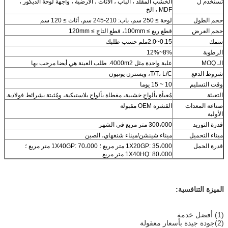
تستخدم ل
الخشب المقلد ، الباب ، الأثاث ، الأرضية ، واجهة لوحة الديكور ،
MDF ، الخ
حجم الطول
لوحة ≥ 250 سم، باب: 210-245 سم، أثاث ≥ 120 سم
حجم العرض
قطع ربع ≥ 100mm، قطع التاج ≥ 120mm
سمك
0.15~2.0ملم حسب طلبك
الرطوبة
8%~12%
الـ MOQ
علبة واحدة مثل 4000m2. طلب العينة هي أيضا مرحب بها
شروط الدفع
T/T، L/C، ويسترن يونيون
وقت التسليم
10 ~ 15 يوما
التعبئة
مُعبأة بألواح خشبية، مغطاة بألواح بلاستيكية، ومُثبتة بشرائط فولاذية.
صناعة المعدات
القشرة OEM مقبولة
الأولية
قدرة التوريد
300،000 متر مربع في الشهر
ميناء التحميل
ميناء شينشن/ميناء شنغهاي، الصين
قدرة الحمل
1X20GP: 35،000 متر مربع ؛ 1X40GP: 70،000 متر مربع ؛
1X40HQ: 80،000 متر مربع
الميزة التنافسية:
(1) أفضل خدمة
(2)جودة جيدة بأسعار معقولة