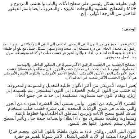
5يتم تطبيقه بشكل رئيسي على سطح الأثاث والباب والخشب المزدوج و
MDF والصفائح الخشبية واللوحات الكبيرة ، والمعروف أيضا باسم الديكور
الداخلي من الدرجة الأولى ، إلخ.
الوصف:
القشرة من الجوز هي من اللون البني الرمادي الخفيف إلى البني الشوكولاتاتي. لديها نسيج
رقيق إلى معتدل الخام، من ذرة متسعة إلى متساوية،و ينتهي بشكل جميل مع بقع أو طبقة
شفافة طبيعية للحفاظ على الدفء واللونالجوز هو خشب صلب ذو كثافة متوسطة، سهل
جدا للعمل معه وقوي.
الصفائح الخشبية من الخشب الرقيق الأكثر شيوعًا في الديكور الداخلي والهندسة
المعمارية. اليوم ، عندما نتحدث عن صفائح خشب الجوز ، فإن معظمها هو صفائح خشب
الجوز الأمريكي.الجوز الأسود الأمريكي، البلوط الأحمر الأمريكي، والبلوط الأبيض الأمريكي
هي 3 أنواع الخشب الأكثر شعبية في العالم الآن.
يُعتبر النوت الأمريكي من أكثر الألوان قابلية للتعديل والمتنوعة والمعروفة.
إنه خشب من اللون الرمادي الخفيف إلى اللون البنفسجي. يتم تقسيمه إلى
أرباع، ويقدم اللون حبة متساوية، مستقيمة إلى حد ما في جميع أنحاء.
القشرة الأمريكية من الجوز ، والتي تسمى أيضًا القشرة السوداء من الجوز ،
والتي نشأت في شرق الولايات المتحدة ، هي قشرة خشب صلب تستخدم
أساسًا لصنع سطح الأثاث وتزيين المناطق الداخلية.لديها خطوط ناعمة
ومتساوية وطبيعة مستقرة، مع أداء الطلاء والصباغة جيدة جدا، وتأثير السطح
المثالي سيتم الحصول عليها بعد التلميع.
اللون البني الغني، والذي عادة ما يكون ملطخًا باللون الداكن، يجعله خيارًا
جيدًا لوحة المكتبة أو الأثاث الكبير.الشكل الأكثر شيوعًا للفنير هو حفرة