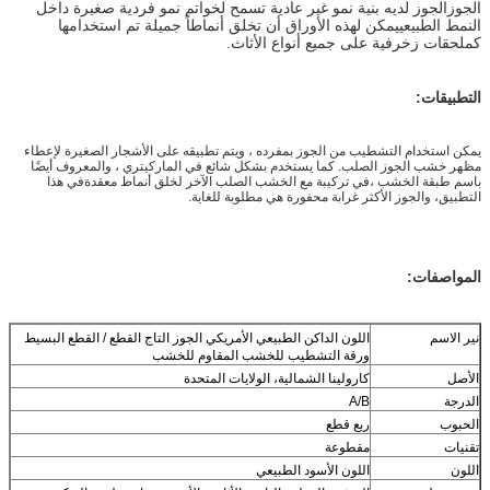
الجوزالجوز لديه بنية نمو غير عادية تسمح لخواتم نمو فردية صغيرة داخل
النمط الطبيعييمكن لهذه الأوراق أن تخلق أنماطاً جميلة تم استخدامها
كملحقات زخرفية على جميع أنواع الأثاث.
التطبيقات:
يمكن استخدام التشطيب من الجوز بمفرده ، ويتم تطبيقه على الأشجار الصغيرة لإعطاء
مظهر خشب الجوز الصلب. كما يستخدم بشكل شائع في الماركيتري ، والمعروف أيضًا
باسم طبقة الخشب ،في تركيبة مع الخشب الصلب الآخر لخلق أنماط معقدةفي هذا
التطبيق، والجوز الأكثر غرابة محفورة هي مطلوبة للغاية.
المواصفات:
نير الاسم
اللون الداكن الطبيعي الأمريكي الجوز التاج القطع / القطع البسيط
ورقة التشطيب للخشب المقاوم للخشب
الأصل
كارولينا الشمالية، الولايات المتحدة
الدرجة
A/B
الحبوب
ربع قطع
تقنيات
مقطوعة
اللون
اللون الأسود الطبيعي