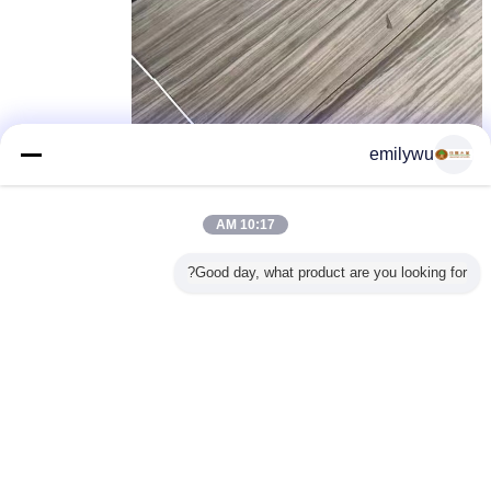
emilywu
10:17 AM
Good day, what product are you looking for?
خشبيّ قشرة لوح,خشبيّ قشرة صفح,قشرة رقيق خشبيّ
بطاقة:
,
الخشب المقاوم للخشب الأمريكي، ورقة القشرة الأمريكية
,
thin wood veneer
احصل على افضل سعر ل