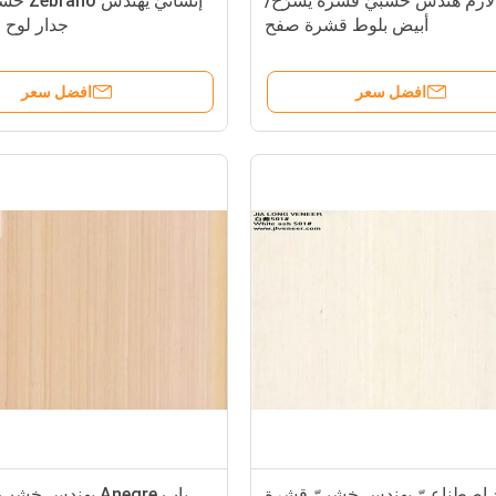
لازم هندس خشبيّ قشرة يشرّح/
إنشائيّ يه
أبيض بلوط قشرة صفح
جدار لوح 
افضل سعر
افضل سعر
 اصطناعيّ يهندس خشبيّ قشرة
باب Anegre يهندس 