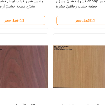
E.V هندس ebony قشرة خشبيّ, يشرّح
هندس شجر قيقب أبيض قشرة
قطعة خشب رقائقيّ قشرة
يشرّح قطعة خشبيّ أر
افضل سعر
افضل سعر