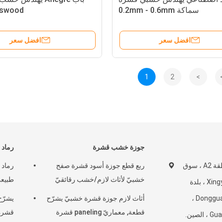
سماكة 0.2mm - 0.6mm
Basswood
افضل سعر
افضل سعر
1
2
>
جوزة خشب قشرة
رماد
No.21-23 ، المنطقة A2 ، سوق
ربع قطع جوزة أسود قشرة صفح
رماد 
خشبيّ لأثاث لازم/خشب رقائقيّ
طبيعي
المواد الخشبية Xingye ، بلدة
Houjie ، مدينة Dongguan ،
أثاث لازم جوزة قشرة خشبيّ يشرّح
يشرّح
قطعة, معماريّ paneling قشرة
قشرة 