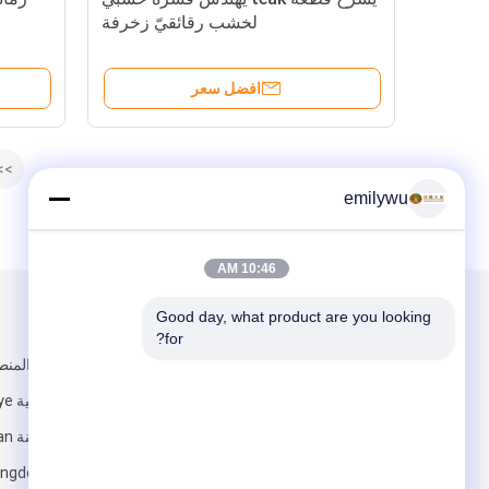
لخشب رقائقيّ زخرفة
افضل سعر
>>
emilywu
10:46 AM
Good day, what product are you looking 
البريد بنا
تبعتنا
for?
مقاطعة Guangdong ، الصين.