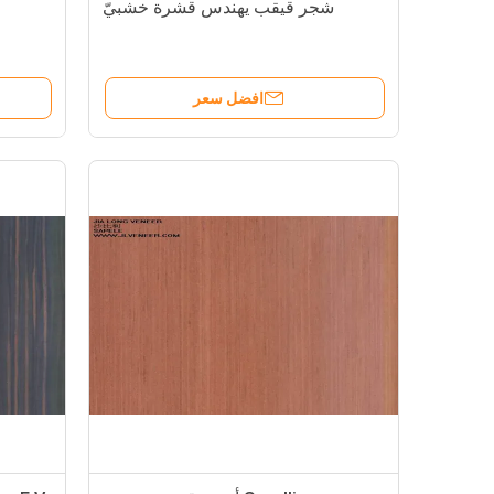
شجر قيقب يهندس قشرة خشبيّ
افضل سعر