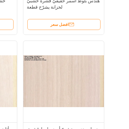
هندس بلوط أسمر حقيقيّ قشرة خشبيّ
خشب
لخزانة يشرّح قطعة
افضل سعر