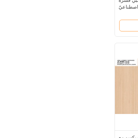
ندس Zebrano خشبيّ قشرة
اصطناعيّ
خشب يكسو مع