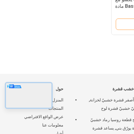
 مادة
 خشب قشرة
حول
أصفر قشرة خشبيّ لخزانة,
المنزل
ّ خشبيّ قشرة لوح
المنتجات
عرض الواقع الافتراضي
 قطعة روسيا رماد خشبيّ
معلومات عنا
يورّق بني, يساعد قشرة
أخبار