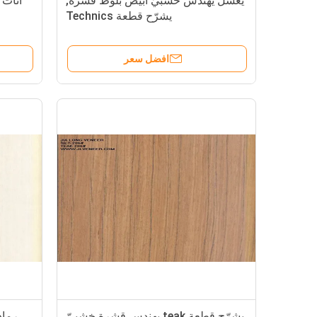
يغسل يهندس خشبيّ أبيض بلوط قشرة,
أثاث 
يشرّح قطعة Technics
افضل سعر
يشرّح قطعة teak يهندس قشرة خشبيّ
رماد