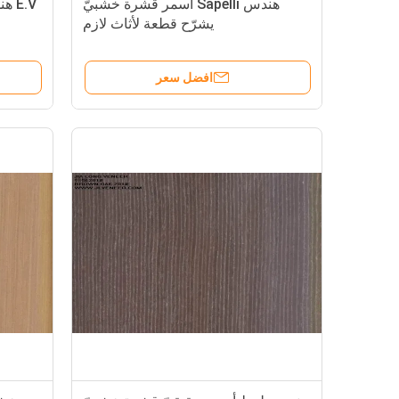
هندس Sapelli أسمر قشرة خشبيّ
يشرّح قطعة لأثاث لازم
افضل سعر