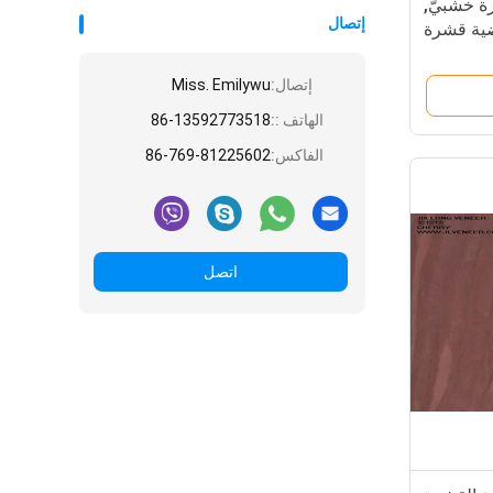
 خشبيّ,
إتصال
ضية قشرة
إتصال:
Miss. Emilywu
الهاتف ::
86-13592773518
الفاكس:
86-769-81225602
اتصل