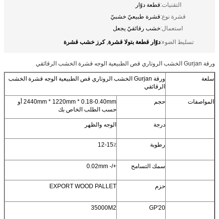
التقنيات:
قطعة دوّار
قشرة نوع:
قشرة طبيعيّ خشبيّ
استعمال:
خشب رقائقيّ يجعل
دوّار قطعة بتولا قشرة
كرز خشب قشرة
تسليط الضوء:
,
ورقة Gurjan الخشب الروتاري قص الطبيعية الوجه قشرة الخشب الرقائقي
سلعة
ورقة Gurjan الخشب الروتاري قص الطبيعية الوجه قشرة الخشب
الرقائقي
المواصفات
حجم
2440mm * 1220mm * 0.18-0.40mm أو
حسب الطلب الخاص بك
درجة
الوجه والظهر
رطوبة
12-15٪
سمك التسامح
+/- 0.02mm
حزم
EXPORT WOOD PALLET
35000M2
20'GP