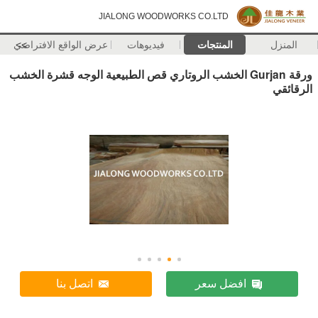
JIALONG WOODWORKS CO.LTD
المنزل
المنتجات
فيديوهات
>>
عرض الواقع الافتراضي
ورقة Gurjan الخشب الروتاري قص الطبيعية الوجه قشرة الخشب
الرقائقي
افضل سعر
اتصل بنا