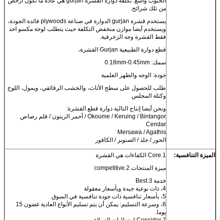
الحبوب واسع. تكلفة دوارة القشرة gurjan هي عادة ما تكون أرخص
من تلك شرائح.
يستخدم قشرة gurjan الدوارة في صناعة plywoods فائدة الجودة،
ويستخدم أيضا موازن منخفض التكلفة حيث يتطلب لوحة مكسو احد
فقط القشرة وجه الزخرفية.
قطع دوارة الطبيعية Gurjan القشرة،
سمك: 0.18mm-0.45mm
جودة: الوجه والظهر العلمية
طلب للحصول على سطح الأثاث، والخشب الرقائقي، ويمول، اللوح
وكتلة المجلس
ونحن أيضا إنتاج التالية دوارة قطع القشرة:
Okoume / Keruing / Bintangor / أحمر الزيتون / قلم رصاص
Cendar
Mersawa / Agathis
الحور / جلد / الصنوبر / الكافور
الميزة التنافسية:
1.Core الكفاءات هي القشرة
ميزة المنتجات 2.competitive
خدمة 3.Best
4، ذات نوعية جيدة وبأسعار معقولة
5، بأسعار تنافسية ذات جودة تنافسية في السوق
6، وسرعة التسليم: يمكن أن يتم تسليم الأنواع العادية غضون 15
يوما.
7.Consider لمتطلبات العملاء