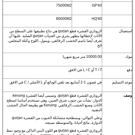
75000M2
40'GP
80000M2
40'HQ
استعمال
الروتاري القشرة قطع gurjan هي نتاج تطبيقها على السطح من
الأثاث لإعطائها مظهر يجري من العتبات gurjan الصلبة. عليها أن
تعرف أيضا باسم الخشب الرقائقي، ويمول، اللوح وكتلة المجلس،
الخ
موك
10000.00 متر مربع شهريا
دفع
T / T أو L / C في الافق
موعد التسليم
في غضون 1-2 أسابيع بعد تلقي الودائع أو L الأصلي / C في الافق
وصف
الروتاري القشرة قطع gurjan، وتسمى أيضا القشرة keruing
الدوار، نشأت من جنوب شرق الصين، وهي تستخدم أساسا لسطح
الأثاث وصنع الخشب الرقائقي. Keruing هو بطبيعة الحال الخشب
الدهنية.
وعلى التوالي، وبسطحية متشابكة الحبوب من القشرة gurjan
الدوارة، مائج أحيانا، والمتوسطة نسيجه.
الروتاري القشرة قطع gurjan هو اللون البني الداكن مع وجود نمط