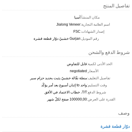
تفاصيل المنتج
مكان المنشأ:
آسيا
اسم العلامة التجارية:
Jialong Veneer
إصدار الشهادات:
FSC
رقم الموديل:
Gurjan خشبيّ دوّار قطعة قشرة
شروط الدفع والشحن
الحد الأدنى لكمية:
قابل للتفاوض
الأسعار:
negotiated
تفاصيل التغليف:
منصّة نقّالة خشبيّ يثبت بحديد حزام سير
وقت التسليم:
واحد to إثنان أسبوع بعد أمر يؤكّد
شروط الدفع:
T/T، خطاب الاعتماد في الأفق
القدرة على العرض:
100000,00 صفح لكلّ شهر
وصف
دوّار قطعة قشرة