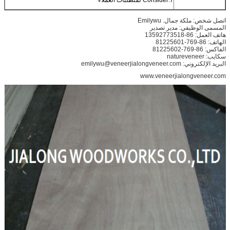
اتصل شخص: ملكة جمال.
Emilywu
المسمى الوظيفي: مدير تصدير
هاتف العمل: 86-13592773518
الهاتف: 86-769-81225601
الفاكس: 86-769-81225602
سكايب: natureveneer
البريد الإلكتروني: emilywu@veneerjialongveneer.com
www.veneerjialongveneer.com