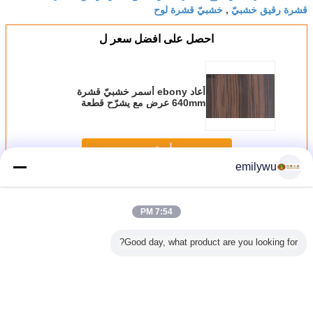
قشرة رقيق خشبيّ
خشبيّ قشرة لوح
,
احصل على افضل سعر ل
أعاد ebony أسمر خشبيّ قشرة
640mm عرض مع يشرّح قطعة
Technics
استمر
emilywu
قشرة مدخنة
أكثر
7:54 PM
Good day, what product are you looking for?
ون المعاد
الأصفر المعاد الصلبة
أعاد شجر قيقب
ورقة قشرة خشب
الأصفر 
 الخشبية
القشرة الخشبية
أصفر قشرة خشبيّ,
الأوكالبتوس المدخنة
القشرة 
MDF مع المتصدع
يبلّط يشرّح قطعة
لتزيين الفندق
قص
يهندس قشرة
بأفضل جودة