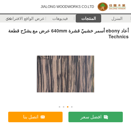
JIALONG WOODWORKS CO.LTD
المنزل
المنتجات
فيديوهات
>>
عرض الواقع الافتراضي
أعاد ebony أسمر خشبيّ قشرة 640mm عرض مع يشرّح قطعة
Technics
افضل سعر
اتصل بنا