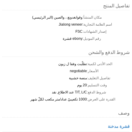
تفاصيل المنتج
مكان المنشأ:
وقوانغدونغ ، والصين (البر الرئيسي)
اسم العلامة التجارية:
Jialong veneer
إصدار الشهادات:
FSC
رقم الموديل:
ebony قشرة
شروط الدفع والشحن
الحد الأدنى لكمية:
تطلّبت وفقا ل زبون
الأسعار:
negotiable
تفاصيل التغليف:
منصة خشبية
وقت التسليم:
20 يوم
شروط الدفع:
T/T, L/C عند الاطلاع, نقد
القدرة على العرض:
1000 تكعيبيّ عداد/متر مكعب لكلّ شهر
وصف
قشرة مدخنة