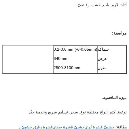
أثاث لازم, باب, خشب رقائقيّ
مواصفة:
سماكة
0.2-0.6mm (+/-0.05mm)
عرض
640mm
طول
2500-3100mm
ميزة التنافسية:
نوعية, كثير انواع مختلفة نوع, سعر, تسليم سريع وخدمة جيّد
خشبيّ قشرة لوح,خشبيّ قشرة صفح,قشرة رقيق خشبيّ
بطاقة:
,