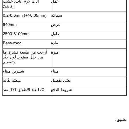
عمل
أثاث لازم, باب, خشب
رقائقيّ
سماكة
0.2-0.6mm (+/-0.05mm)
عرض
640mm
طول
2500-3100mm
مادة
Basswood
ميزة
أزحت من طبيعة قشرة, ما
من خلل مفتوح, لون جيّد
وتصميم
ميناء
شينزين ميناء
يعبّئ تفصيل
منصّة نقّالة
شروط الدفع
L/C عند الاطلاع, T/T, نقد
تطبيق: