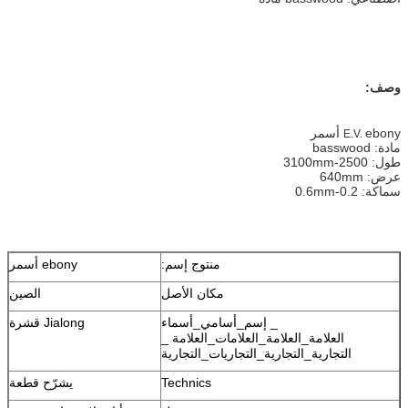
وصف:
ebony أسمر
E.V.
مادة: basswood
طول: 2500-3100mm
عرض: 640mm
سماكة: 0.2-0.6mm
منتوج إسم:
ebony أسمر
مكان الأصل
الصين
_ إسم_أسامي_أسماء
Jialong قشرة
العلامة_العلامة_العلامات_العلامة _
التجارية_التجارية_التجاريات_التجارية
Technics
يشرّح قطعة