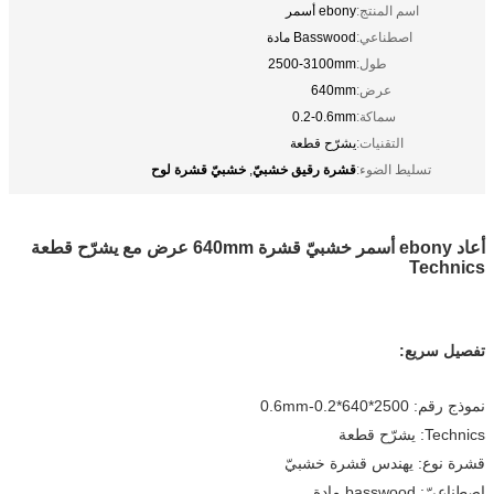
اسم المنتج:
ebony أسمر
اصطناعي:
Basswood مادة
طول:
2500-3100mm
عرض:
640mm
سماكة:
0.2-0.6mm
التقنيات:
يشرّح قطعة
قشرة رقيق خشبيّ
خشبيّ قشرة لوح
تسليط الضوء:
,
أعاد ebony أسمر خشبيّ قشرة 640mm عرض مع يشرّح قطعة
Technics
تفصيل سريع:
نموذج رقم: 2500*640*0.2-0.6mm
Technics: يشرّح قطعة
قشرة نوع: يهندس قشرة خشبيّ
اصطناعيّ: basswood مادة