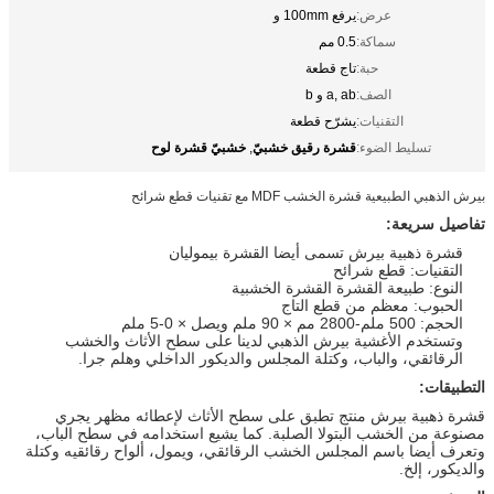
عرض:
يرفع 100mm و
سماكة:
0.5 مم
حبة:
تاج قطعة
الصف:
a, ab و b
التقنيات:
يشرّح قطعة
قشرة رقيق خشبيّ
خشبيّ قشرة لوح
تسليط الضوء:
,
بيرش الذهبي الطبيعية قشرة الخشب MDF مع تقنيات قطع شرائح
تفاصيل سريعة:
قشرة ذهبية بيرش تسمى أيضا القشرة بيموليان
التقنيات: قطع شرائح
النوع: طبيعة القشرة القشرة الخشبية
الحبوب: معظم من قطع التاج
الحجم: 500 ملم-2800 مم × 90 ملم ويصل × 0-5 ملم
وتستخدم الأغشية بيرش الذهبي لدينا على سطح الأثاث والخشب
الرقائقي، والباب، وكتلة المجلس والديكور الداخلي وهلم جرا.
التطبيقات:
قشرة ذهبية بيرش منتج تطبق على سطح الأثاث لإعطائه مظهر يجري
مصنوعة من الخشب البتولا الصلبة. كما يشيع استخدامه في سطح الباب،
وتعرف أيضا باسم المجلس الخشب الرقائقي، ويمول، ألواح رقائقيه وكتلة
والديكور، إلخ.