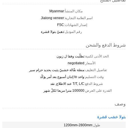
مكان المنشأ:
Myanmar
اسم العلامة التجارية:
Jialong veneer
إصدار الشهادات:
FSC
رقم الموديل:
ذهبيّ بتولا قشرة
شروط الدفع والشحن
الحد الأدنى لكمية:
تطلّبت وفقا ل زبون
الأسعار:
negotiated
تفاصيل التغليف:
منصّة نقّالة خشبيّ يثبت بحديد حزام سير
وقت التسليم:
واحد to إثنان أسبوع بعد أمر يؤكّد
شروط الدفع:
T/T, L/C عند الاطلاع, نقد
القدرة على العرض:
100000 مترا مربعا لكلّ شهر
وصف
بتولا خشب قشرة
طول:
1200mm-2800mm