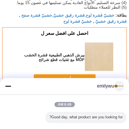
(4) سرعة التسليم: الأنواع العادية يمكن تسليمها في غضون 15 يوما.
(5) النظر للعملاء متطلبات
خشبيّ قشرة لوح,قشرة رقيق خشبيّ,خشبيّ قشرة صفح
بطاقة:
,
قشرة رقيق خشبيّ
خشبيّ قشرة لوح
,
احصل على افضل سعر ل
بيرش الذهبي الطبيعية قشرة الخشب
MDF مع تقنيات قطع شرائح
استمر
emilywu
بتولا خشب قشرة
أكثر
6:49 AM
Good day, what product are you looking for?
قشرة خشب
بيرش الذهبي
أبيض / براون البتولا
AA الصف ابيض /
أثاث لازم 