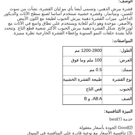
الوصف:
قشرة بيرش الذهبي، وتسمى أيضا بأي مو ليان القشرة، نشأت من سوث
للصين، وميانمار، وقشرة خشبية تستخدم أساسا لصنع سطح الأثاث والديكور
الداخلي. ميزات القشرة ذهبية بيرش الحبوب لطيفة مع اللون الأبيض
والأصفر، موحدة وهو دائم للغاية ويستخدم على نطاق واسع في الأثاث مع
لون فاتح. شكل القشرة ذهبية بيرش الحبوب الأكثر شعبية قطع التاج. وتتحدد
غالباً بشدة حلقات النمو السنوية وإعطاء القشرة الخارجية نظرة مميزة.
المواصفات:
الطول:
1200-2800 مم
العرض:
100 ملم وما فوق
سمك:
0.5 مم
نوع القشرة
طبيعة القشرة الخشبية
الحبوب
قص التاج
الصف
AB A، و B
الميزة التنافسية:
خدمة ⑴best
⑵Good الجودة بأسعار معقولة
(3) تنافسية الأسعار مع نوعية قادرة على المنافسة في السوق