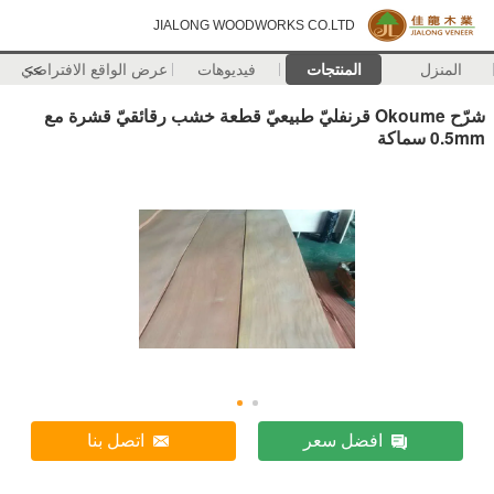
JIALONG WOODWORKS CO.LTD
المنزل
المنتجات
فيديوهات
>>
عرض الواقع الافتراضي
شرّح Okoume قرنفليّ طبيعيّ قطعة خشب رقائقيّ قشرة مع
0.5mm سماكة
افضل سعر
اتصل بنا