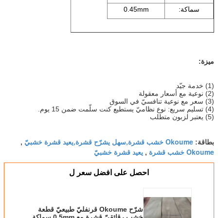
سماكة:
0.45mm
ميزة:
(1) خدمة جيّد
(2) نوعية مع أسعار معقولة
(3) سعر مع نوعية تنافسيّ في السوق
(4) تسليم سريع: نوع نظاميّ يستطيع كنت سلّمت ضمن 15 يوم.
(5) يعتبر لزبون متطلب
Okoume خشب قشرة,سهل يشرّح قشرة,يعيد قشرة خشبيّ
بطاقة:
,
Okoume خشب قشرة
يعيد قشرة خشبيّ
,
احصل على افضل سعر ل
شرّح Okoume قرنفليّ طبيعيّ قطعة
خشب رقائقيّ قشرة مع 0.5mm سماكة