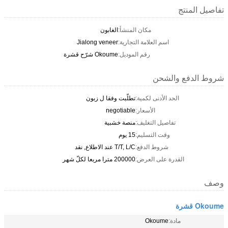
تفاصيل المنتج
مكان المنشأ:
الغابون
اسم العلامة التجارية:
Jialong veneer
رقم الموديل:
Okoume شرّح قشرة
شروط الدفع والشحن
الحد الأدنى لكمية:
تطلّبت وفقا ل زبون
الأسعار:
negotiable
تفاصيل التغليف:
منصة خشبية
وقت التسليم:
15 يوم
شروط الدفع:
T/T, L/C عند الاطلاع, نقد
القدرة على العرض:
200000 مترا مربعا لكلّ شهر
وصف
Okoume قشرة
مادة:
Okoume