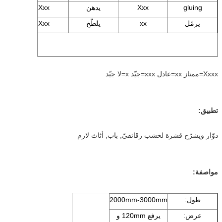
gluing
Xxx
يدهن
Xxx
يرمّل
xx
يلطّخ
Xxx
Xxxx=ممتاز xx=عادل xxx=جيّد x=لا جيّد
تطبيق:
دوّار ويشرّح قشرة لخشب رقائقيّ, باب, أثاث لازم
مواصفة:
طول:
2000mm-3000mm
عرض:
يرفع 120mm و