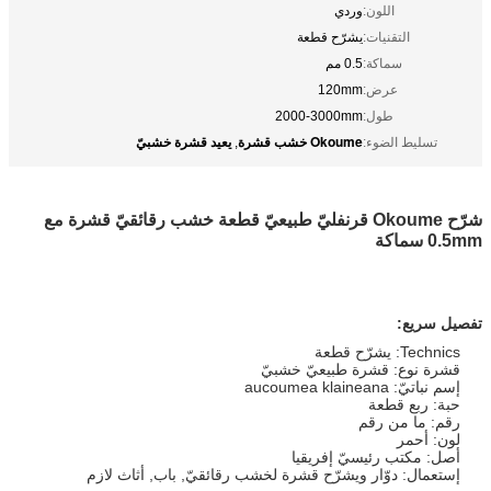
اللون:
وردي
التقنيات:
يشرّح قطعة
سماكة:
0.5 مم
عرض:
120mm
طول:
2000-3000mm
Okoume خشب قشرة
يعيد قشرة خشبيّ
تسليط الضوء:
,
شرّح Okoume قرنفليّ طبيعيّ قطعة خشب رقائقيّ قشرة مع
0.5mm سماكة
تفصيل سريع:
Technics: يشرّح قطعة
قشرة نوع: قشرة طبيعيّ خشبيّ
إسم نباتيّ: aucoumea klaineana
حبة: ربع قطعة
رقم: ما من رقم
لون: أحمر
أصل: مكتب رئيسيّ إفريقيا
إستعمال: دوّار ويشرّح قشرة لخشب رقائقيّ, باب, أثاث لازم