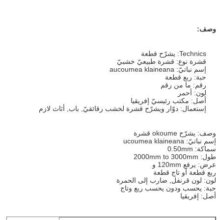
وصف:
Technics: يشرّح قطعة
قشرة نوع: قشرة طبيعيّ خشبيّ
إسم نباتيّ: aucoumea klaineana
حبة: ربع قطعة
رقم: ما من رقم
لون: أحمر
أصل: مكتب رئيسيّ إفريقيا
إستعمال: دوّار ويشرّح قشرة لخشب رقائقيّ, باب, أثاث لازم
وصف: يشرّح okoume قشرة
إسم نباتيّ: ucoumea klaineana
سماكة: 0.50mm
طول: 2000mm to 3000mm
عرض: يرفع 120mm و
ربع قطعة أو تاج قطعة
لون: لون قرنفل, ضارب إلى الحمرة
حبة: يحسب ودون يحسب ربع وتاج
أصل: إفريقيا