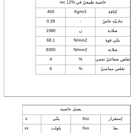
خاصية طبيعيّ في mc 12%
كثافة
Kg/m3
450
جاذبيّة خاصّ
-
0,39
صلادة
ن
1980
يثنّي قوة
N/mm2
68,1
صلابة
N/mm2
8300
تقلص شعاعيّ نجمي
%
4
تقلص مماسيّ
%
6
يعمل خاصية
إستقرار
Xxx
يثنّي
x
يعدّ
Xxx
يلولب
xx